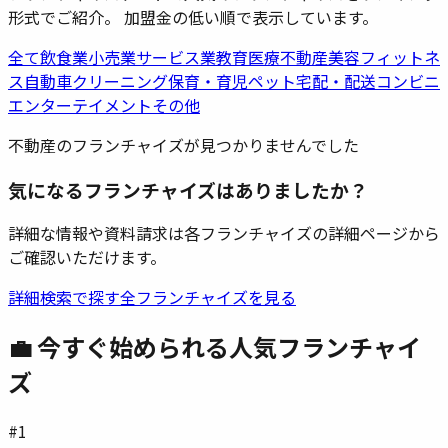
形式でご紹介。 加盟金の低い順で表示しています。
全て
飲食業
小売業
サービス業
教育
医療
不動産
美容
フィットネ
ス
自動車
クリーニング
保育・育児
ペット
宅配・配送
コンビニ
エンターテイメント
その他
不動産のフランチャイズが見つかりませんでした
気になるフランチャイズはありましたか？
詳細な情報や資料請求は各フランチャイズの詳細ページから
ご確認いただけます。
詳細検索で探す
全フランチャイズを見る
💼 今すぐ始められる人気フランチャイ
ズ
#
1