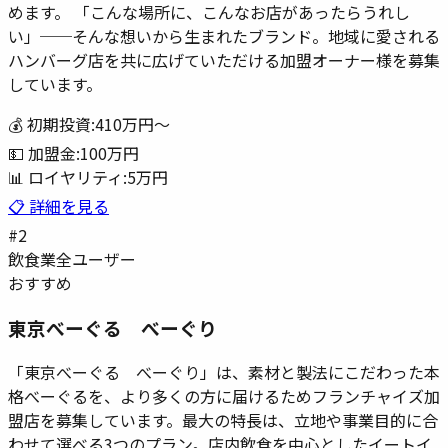
めます。 「こんな場所に、こんなお店があったらうれし
い」──そんな想いから生まれたブランド。地域に愛される
ハンバーグ店を共に広げていただける加盟オーナー様を募集
しています。
💰 初期投資:
410万円
〜
💵 加盟金:
100万円
📊 ロイヤリティ:
5万円
📋 詳細を見る
#
2
飲食業
全ユーザー
おすすめ
東京べーぐる べーぐり
「東京べーぐる べーぐり」は、素材と製法にこだわった本
格べーぐるを、より多くの方に届けるためフランチャイズ加
盟店を募集しています。最大の特長は、立地や事業目的に合
わせて選べる3つのプラン。店内飲食を中心としたイートイ