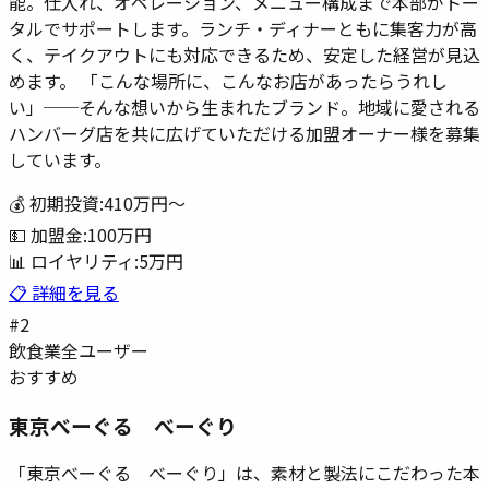
能。仕入れ、オペレーション、メニュー構成まで本部がトー
タルでサポートします。ランチ・ディナーともに集客力が高
く、テイクアウトにも対応できるため、安定した経営が見込
めます。 「こんな場所に、こんなお店があったらうれし
い」──そんな想いから生まれたブランド。地域に愛される
ハンバーグ店を共に広げていただける加盟オーナー様を募集
しています。
💰 初期投資:
410万円
〜
💵 加盟金:
100万円
📊 ロイヤリティ:
5万円
📋 詳細を見る
#
2
飲食業
全ユーザー
おすすめ
東京べーぐる べーぐり
「東京べーぐる べーぐり」は、素材と製法にこだわった本