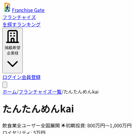
Franchise Gate
フランチャイズ
を探す
ランキング
掲載希望
企業様
ログイン
会員登録
ホーム
/
フランチャイズ一覧
/
たんたんめんkai
たんたんめんkai
飲食業
全ユーザー
全国展開 🌟
初期投資:
800万円〜1,000万円
ロイヤリティ:
5万円