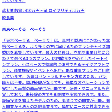
しています。
💰 初期投資:
410万円
〜
📊 ロイヤリティ:
5万円
飲食業
東京べーぐる べーぐり
「東京べーぐる べーぐり」は、素材と製法にこだわった本
格べーぐるを、より多くの方に届けるためフランチャイズ加
盟店を募集しています。最大の特長は、立地や事業目的に合
わせて選べる3つのプラン。店内飲食を中心としたイートイ
ンプラン、小スペースで効率的に運営できるテイクアウトプ
ラン、商業施設やイベントへ出店可能な催事プランをご用意
しています。 製造はセントラルキッチン方式のため、パン
職人は不要。調理経験がなくても、簡単なオペレーションで
安定した品質の商品提供が可能です。研修・マニュアルも充
実しており、未経験の方でも即開業を実現できます。また、
設備投資を抑えたモデルのため、低資金での開業が可能。個
人開業から法人の新規事業まで、幅広いニーズに対応できる