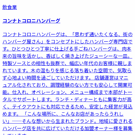
飲食業
コンナトコロニハンバーグ
コンナトコロニハンバーグは、「思わず通いたくなる、街の
ハンバーグ屋さん」をコンセプトにしたハンバーグ専門店で
す。ひとつひとつ丁寧に仕上げる手ごねハンバーグは、肉本
来の旨味を活かし、香ばしく焼き上げたジューシーな一皿。
特製ソースとの相性も抜群で、幅広い年代のお客様に親しま
れています。木の温もりを感じる落ち着いた空間で、気取ら
ず心地よい時間を過ごしていただけます。 店舗運営はマニ
ュアル化されており、調理経験のない方でも安心して開業可
能。仕入れ、オペレーション、メニュー構成まで本部がトー
タルでサポートします。ランチ・ディナーともに集客力が高
く、テイクアウトにも対応できるため、安定した経営が見込
めます。 「こんな場所に、こんなお店があったらうれし
い」──そんな想いから生まれたブランド。地域に愛される
ハンバーグ店を共に広げていただける加盟オーナー様を募集