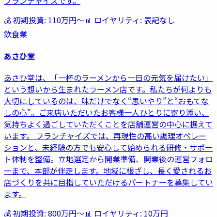
フランチャイズです。
💰 初期投資:
110万円
〜
📊 ロイヤリティ:
表記なし
飲食業
あさひ堂
あさひ堂は、「一杯のラーメンから一日の元気を届けたい」
という想いから生まれたラーメン店です。私たちが何よりも
大切にしているのは、味だけでなく“思いやり”と“おもてな
しの心”。ご来店いただいたお客様一人ひとりに寄り添い、
気持ちよく過ごしていただくことを店舗運営の中心に据えて
います。 フランチャイズでは、再現性の高い調理オペレー
ションと、未経験の方でも安心して始められる研修・サポー
ト体制を整備。立地選定から開業準備、開業後の運営フォロ
ーまで、本部が伴走します。地域に根ざし、長く愛されるお
店づくりを共に目指していただけるパートナーを募集してい
ます。
💰 初期投資:
800万円
〜
📊 ロイヤリティ:
10万円