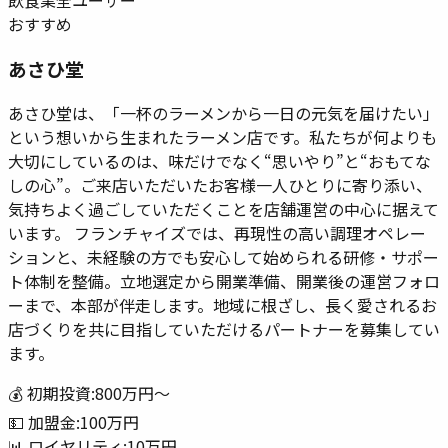
飲食業
全ユーザー
おすすめ
あさひ堂
あさひ堂は、「一杯のラーメンから一日の元気を届けたい」
という想いから生まれたラーメン店です。私たちが何よりも
大切にしているのは、味だけでなく“思いやり”と“おもてな
しの心”。ご来店いただいたお客様一人ひとりに寄り添い、
気持ちよく過ごしていただくことを店舗運営の中心に据えて
います。 フランチャイズでは、再現性の高い調理オペレー
ションと、未経験の方でも安心して始められる研修・サポー
ト体制を整備。立地選定から開業準備、開業後の運営フォロ
ーまで、本部が伴走します。地域に根ざし、長く愛されるお
店づくりを共に目指していただけるパートナーを募集してい
ます。
💰 初期投資:
800万円
〜
💵 加盟金:
100万円
📊 ロイヤリティ:
10万円