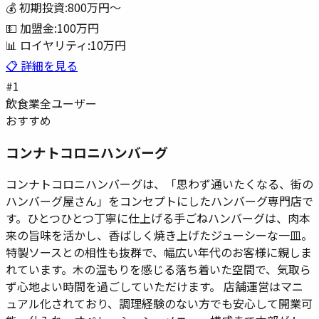
💰 初期投資:
800万円
〜
💵 加盟金:
100万円
📊 ロイヤリティ:
10万円
📋 詳細を見る
#
1
飲食業
全ユーザー
おすすめ
コンナトコロニハンバーグ
コンナトコロニハンバーグは、「思わず通いたくなる、街の
ハンバーグ屋さん」をコンセプトにしたハンバーグ専門店で
す。ひとつひとつ丁寧に仕上げる手ごねハンバーグは、肉本
来の旨味を活かし、香ばしく焼き上げたジューシーな一皿。
特製ソースとの相性も抜群で、幅広い年代のお客様に親しま
れています。木の温もりを感じる落ち着いた空間で、気取ら
ず心地よい時間を過ごしていただけます。 店舗運営はマニ
ュアル化されており、調理経験のない方でも安心して開業可