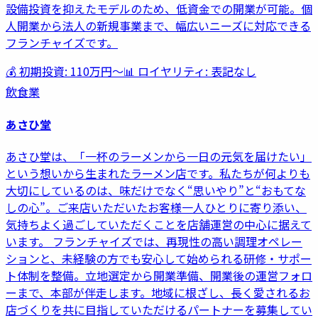
設備投資を抑えたモデルのため、低資金での開業が可能。個
人開業から法人の新規事業まで、幅広いニーズに対応できる
フランチャイズです。
💰 初期投資:
110万円
〜
📊 ロイヤリティ:
表記なし
飲食業
あさひ堂
あさひ堂は、「一杯のラーメンから一日の元気を届けたい」
という想いから生まれたラーメン店です。私たちが何よりも
大切にしているのは、味だけでなく“思いやり”と“おもてな
しの心”。ご来店いただいたお客様一人ひとりに寄り添い、
気持ちよく過ごしていただくことを店舗運営の中心に据えて
います。 フランチャイズでは、再現性の高い調理オペレー
ションと、未経験の方でも安心して始められる研修・サポー
ト体制を整備。立地選定から開業準備、開業後の運営フォロ
ーまで、本部が伴走します。地域に根ざし、長く愛されるお
店づくりを共に目指していただけるパートナーを募集してい