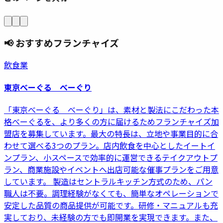
📢 おすすめフランチャイズ
飲食業
東京べーぐる べーぐり
「東京べーぐる べーぐり」は、素材と製法にこだわった本
格べーぐるを、より多くの方に届けるためフランチャイズ加
盟店を募集しています。最大の特長は、立地や事業目的に合
わせて選べる3つのプラン。店内飲食を中心としたイートイ
ンプラン、小スペースで効率的に運営できるテイクアウトプ
ラン、商業施設やイベントへ出店可能な催事プランをご用意
しています。 製造はセントラルキッチン方式のため、パン
職人は不要。調理経験がなくても、簡単なオペレーションで
安定した品質の商品提供が可能です。研修・マニュアルも充
実しており、未経験の方でも即開業を実現できます。また、