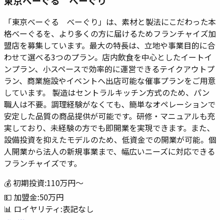
東京べーぐる べーぐり
「東京べーぐる べーぐり」は、素材と製法にこだわった本
格べーぐるを、より多くの方に届けるためフランチャイズ加
盟店を募集しています。最大の特長は、立地や事業目的に合
わせて選べる3つのプラン。店内飲食を中心としたイートイ
ンプラン、小スペースで効率的に運営できるテイクアウトプ
ラン、商業施設やイベントへ出店可能な催事プランをご用意
しています。 製造はセントラルキッチン方式のため、パン
職人は不要。調理経験がなくても、簡単なオペレーションで
安定した品質の商品提供が可能です。研修・マニュアルも充
実しており、未経験の方でも即開業を実現できます。また、
設備投資を抑えたモデルのため、低資金での開業が可能。個
人開業から法人の新規事業まで、幅広いニーズに対応できる
フランチャイズです。
💰 初期投資:
110万円
〜
💵 加盟金:
50万円
📊 ロイヤリティ:
表記なし