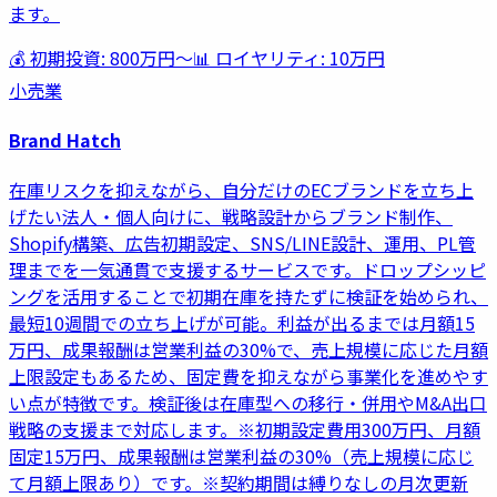
ます。
💰 初期投資:
800万円
〜
📊 ロイヤリティ:
10万円
小売業
Brand Hatch
在庫リスクを抑えながら、自分だけのECブランドを立ち上
げたい法人・個人向けに、戦略設計からブランド制作、
Shopify構築、広告初期設定、SNS/LINE設計、運用、PL管
理までを一気通貫で支援するサービスです。ドロップシッピ
ングを活用することで初期在庫を持たずに検証を始められ、
最短10週間での立ち上げが可能。利益が出るまでは月額15
万円、成果報酬は営業利益の30%で、売上規模に応じた月額
上限設定もあるため、固定費を抑えながら事業化を進めやす
い点が特徴です。検証後は在庫型への移行・併用やM&A出口
戦略の支援まで対応します。※初期設定費用300万円、月額
固定15万円、成果報酬は営業利益の30%（売上規模に応じ
て月額上限あり）です。※契約期間は縛りなしの月次更新