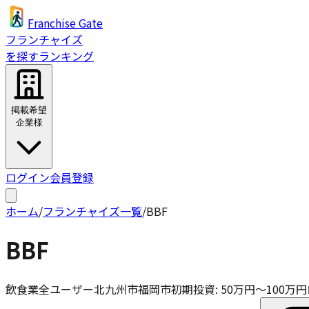
Franchise Gate
フランチャイズ
を探す
ランキング
掲載希望
企業様
ログイン
会員登録
ホーム
/
フランチャイズ一覧
/
BBF
BBF
飲食業
全ユーザー
北九州市
福岡市
初期投資:
50万円〜100万円