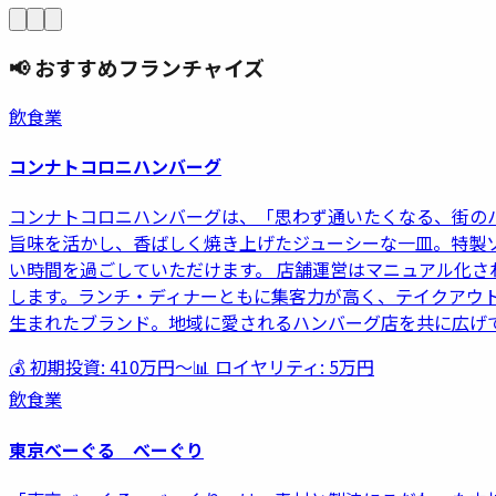
📢 おすすめフランチャイズ
飲食業
コンナトコロニハンバーグ
コンナトコロニハンバーグは、「思わず通いたくなる、街の
旨味を活かし、香ばしく焼き上げたジューシーな一皿。特製
い時間を過ごしていただけます。 店舗運営はマニュアル化
します。ランチ・ディナーともに集客力が高く、テイクアウ
生まれたブランド。地域に愛されるハンバーグ店を共に広げ
💰 初期投資:
410万円
〜
📊 ロイヤリティ:
5万円
飲食業
東京べーぐる べーぐり