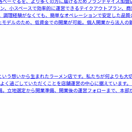
格べーぐるを、より多くの方に届けるためフランチャイズ加盟
ラン、小スペースで効率的に運営できるテイクアウトプラン、商
要。調理経験がなくても、簡単なオペレーションで安定した品質
たモデルのため、低資金での開業が可能。個人開業から法人の
いう想いから生まれたラーメン店です。私たちが何よりも大切
よく過ごしていただくことを店舗運営の中心に据えています。
備。立地選定から開業準備、開業後の運営フォローまで、本部