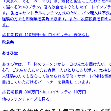
「東京べーぐる べーぐり」は、素材と製法にこだわった本
て選べる3つのプラン。店内飲食を中心としたイートインプ
す。 製造はセントラルキッチン方式のため、パン職人は不
経験の方でも即開業を実現できます。また、設備投資を抑え
す。
💰 初期投資:
110万円
〜
📊 ロイヤリティ:
表記なし
飲食業
あさひ堂
あさひ堂は、「一杯のラーメンから一日の元気を届けたい」と
心”。ご来店いただいたお客様一人ひとりに寄り添い、気持ち
未経験の方でも安心して始められる研修・サポート体制を整
目指していただけるパートナーを募集しています。
💰 初期投資:
800万円
〜
📊 ロイヤリティ:
10万円
他のフランチャイズも見る